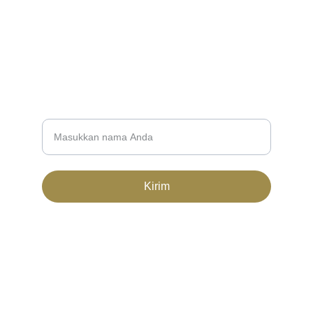
kolaliandri.ginting@student.unri.ac.id
+62822-7201-2301
NEWSLETTER
Nama Lengkap
Kirim
© 2024. All rights reserved.
Syarat ketentuan