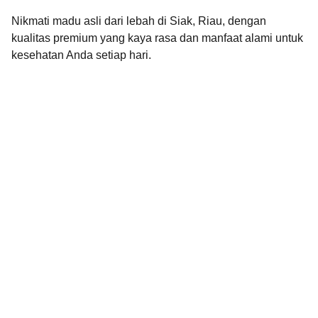
Nikmati madu asli dari lebah di Siak, Riau, dengan
kualitas premium yang kaya rasa dan manfaat alami untuk
kesehatan Anda setiap hari.
Brand
Explore our sleek website template for 
seamless navigation.
CONTACT