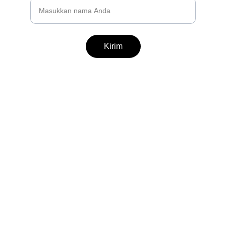
Kirim
Brand
Explore our sleek website template for 
seamless navigation.