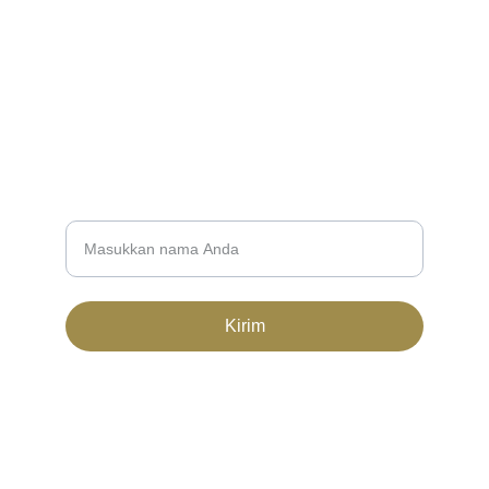
CONTACT
kolaliandri.ginting@student.unri.ac.id
+62822-7201-2301
NEWSLETTER
Nama Lengkap
Kirim
© 2024. All rights reserved.
Syarat ketentuan