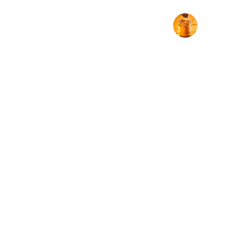
Rina
Brand
Explore our sleek website template for 
seamless navigation.