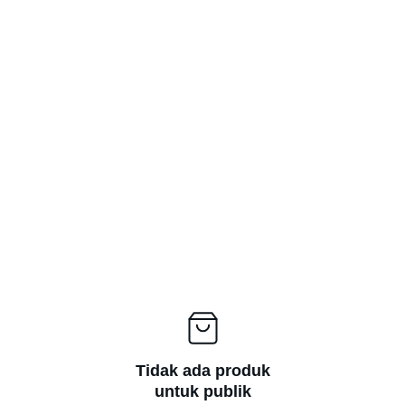
DISKON SPESIAL MADU ASLI SUMATRA!
Tidak ada produk
untuk publik