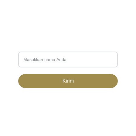
kolaliandri.ginting@student.unri.ac.id
+62822-7201-2301
NEWSLETTER
Nama Lengkap
Kirim
© 2024. All rights reserved.
Syarat ketentuan