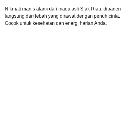
Nikmati manis alami dari madu asli Siak Riau, dipanen
langsung dari lebah yang dirawat dengan penuh cinta.
Cocok untuk kesehatan dan energi harian Anda.
Brand
Explore our sleek website template for 
seamless navigation.
CONTACT